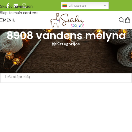
Lithuanian
Skip to navigation
Skip to main content
MENIU
8908 vandens mėlyna
Kategorijos
Pradžia
/
Produkto DROPS Nepal
/
8908 vandens mėlyna
Produktų nerasta.