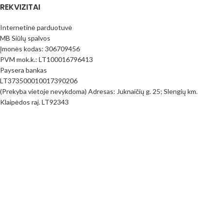
REKVIZITAI
Internetinė parduotuvė
MB Siūlų spalvos
Įmonės kodas: 306709456
PVM mok.k.: LT100016796413
Paysera bankas
LT373500010017390206
(Prekyba vietoje nevykdoma) Adresas: Juknaičių g. 25; Slengių km.
Klaipėdos raj. LT92343
PIRKIMO INFORMACIJA
Pirkimo taisyklės
Mokėjimo būdai
Pristatymas
Prekių Grąžinimas
Privatumo politika
Kontaktai
Visos teisės saugomos
MB Siūlų spalvos
2023
www.siuluspalvos.lt
.