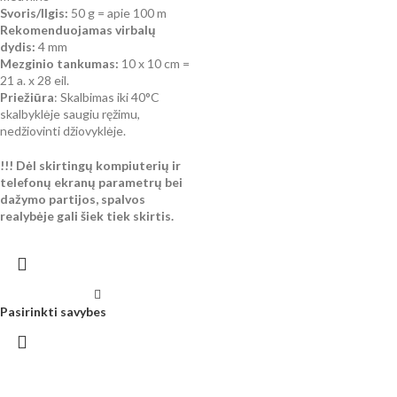
Svoris/Ilgis:
50 g = apie 100 m
Rekomenduojamas virbalų
dydis:
4 mm
Mezginio tankumas:
10 x 10 cm =
21 a. x 28 eil.
Priežiūra
: Skalbimas iki 40°C
skalbyklėje saugiu ręžimu,
nedžiovinti džiovyklėje.
!!! Dėl skirtingų kompiuterių ir
telefonų ekranų parametrų bei
dažymo partijos, spalvos
realybėje gali šiek tiek skirtis.
Pasirinkti savybes