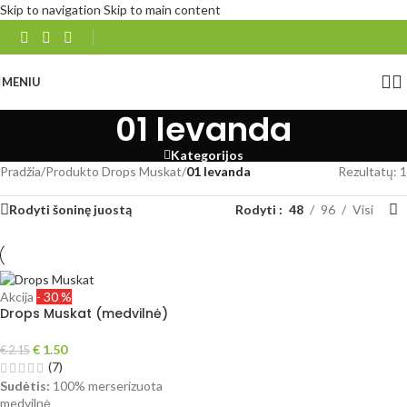
Skip to navigation
Skip to main content
MENIU
01 levanda
Kategorijos
Pradžia
/
Produkto Drops Muskat
/
01 levanda
Rezultatų: 1
Rodyti šoninę juostą
Rodyti
48
96
Visi
Akcija
- 30 %
Drops Muskat (medvilnė)
€
1.50
€
2.15
(7)
Sudėtis:
100% merserizuota
medvilnė