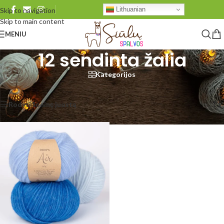
Lithuanian
Skip to navigation
Skip to main content
MENIU
12 sendinta žalia
Kategorijos
Pradžia
/
Produkto DROPS Air
/
12 sendinta žalia
Rezultatų: 1
Rodyti šoninę juostą
Rodyti
48
96
Visi