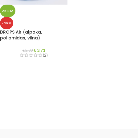
AKCIJA
- 30 %
DROPS Air (alpaka,
poliamidas, vilna)
€
3.71
€
5.30
(2)