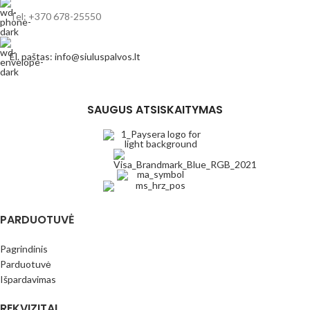
Tel: +370 678-25550
El. paštas: info@siuluspalvos.lt
SAUGUS ATSISKAITYMAS
PARDUOTUVĖ
Pagrindinis
Parduotuvė
Išpardavimas
REKVIZITAI