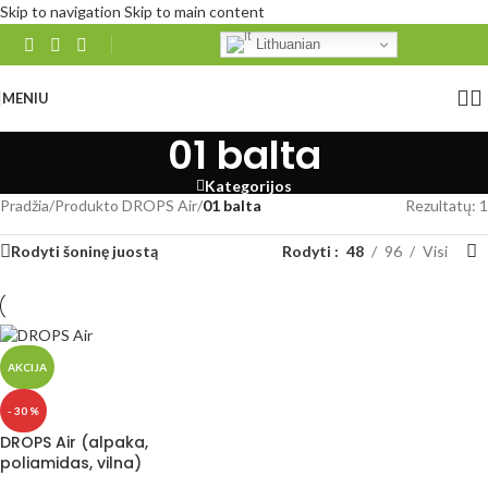
Skip to navigation
Skip to main content
Lithuanian
MENIU
01 balta
Kategorijos
Pradžia
/
Produkto DROPS Air
/
01 balta
Rezultatų: 1
Rodyti šoninę juostą
Rodyti
48
96
Visi
AKCIJA
- 30 %
DROPS Air (alpaka,
poliamidas, vilna)