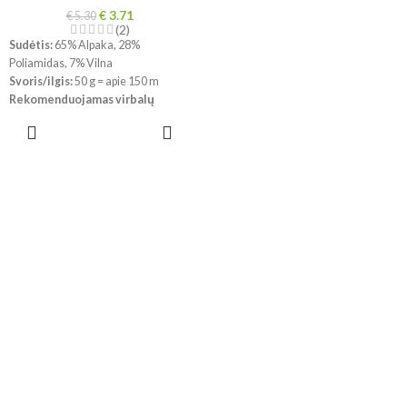
€
3.71
€
5.30
(2)
Sudėtis:
65% Alpaka, 28%
Poliamidas, 7% Vilna
Svoris/ilgis:
50 g = apie 150 m
Rekomenduojamas virbalų
dydis:
5 mm
PASIRINKTI
Mezginio tankumas:
10 x 10 cm =
SAVYBES
17 a x 22 eil.
Priežiūra
: Plovimas rankomis,
maks. 30°C , nedžiovinti džiovyklėje.