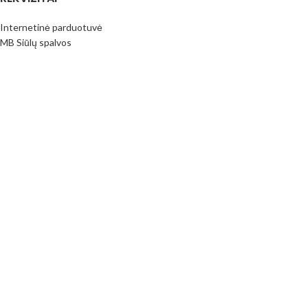
Internetinė parduotuvė
MB Siūlų spalvos
Įmonės kodas: 306709456
PVM mok.k.: LT100016796413
Paysera bankas
LT373500010017390206
(Prekyba vietoje nevykdoma) Adresas: Juknaičių g. 25; Slengių km.
Klaipėdos raj. LT92343
PIRKIMO INFORMACIJA
Pirkimo taisyklės
Mokėjimo būdai
Pristatymas
Prekių Grąžinimas
Privatumo politika
Kontaktai
Visos teisės saugomos
MB Siūlų spalvos
2023
www.siuluspalvos.lt
.