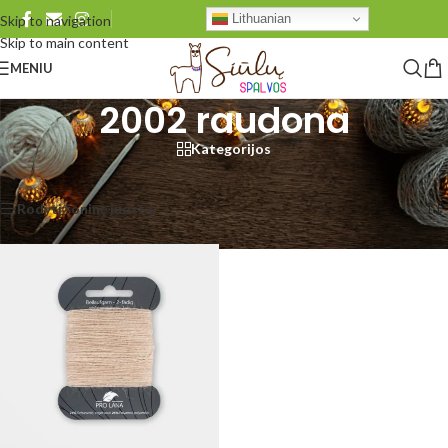
Lithuanian
Skip to navigation
Skip to main content
MENIU
2002 raudona
Kategorijos
Pradžia
/
Produkto Pro Lana Beilaufgarn
/
2002 raudona
Rezultatų: 1
Rodyti šoninę juostą
Rodyti
48
96
Visi